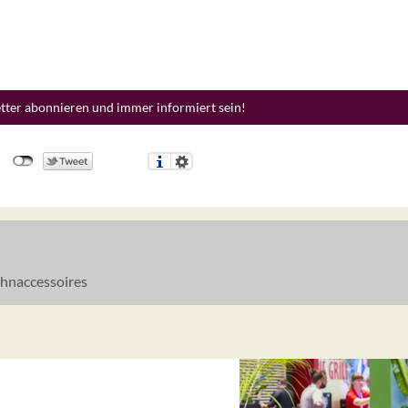
etter abonnieren und immer informiert sein!
naccessoires