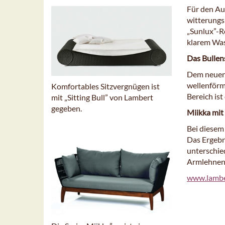
Für den Au
witterungs
„Sunlux”-R
klarem Was
Das Bullen
Dem neuen 
wellenförm
Komfortables Sitzvergnügen ist
Bereich ist
mit „Sitting Bull” von Lambert
gegeben.
Miikka mit
Bei diesem
Das Ergebn
unterschie
Armlehnen
www.lambe