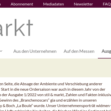
n
Abonnement
Mediadaten
Newsletter
FAQ
Aus den Unternehmen
Auf den Messen
Ausg
nen Seite, die Absage der Ambiente und Verschiebung anderer
 Start in die neue Ordersaison war auch in diesem Jahr von der
 der Ausgabe 1/2022 von stil & markt, Zahlen und Fakten inklusiv
Gewinn des „Branchenoscars“ gia und erzählen in unseren
roy & Boch „La Boule“ wurde. Unser Unternehmensporträt widmen 
im Heft: zahlreiche Neuheiten, die frischen Wind ins Sortiment br