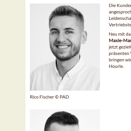
Die Kunden
angesproc
Leidenschaf
Vertriebst
Neu mit da
Maxie-Mari
jetzt gezi
präsenten 
bringen wi
Hourle.
Rico Fischer © PAD