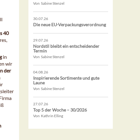
Von Sabine Stenzel
ll
30.07.26
Die neue EU-Verpackungsverordnung
s 40
res,
29.07.26
Nordstil bleibt ein entscheidender
Termin
g
in
Von Sabine Stenzel
en wir
n der
04.08.26
n
Inspirierende Sortimente und gute
Laune
ür
Von Sabine Stenzel
sleiter
 Firma
27.07.26
iß
Top 5 der Woche – 30/2026
Von Kathrin Elling
n