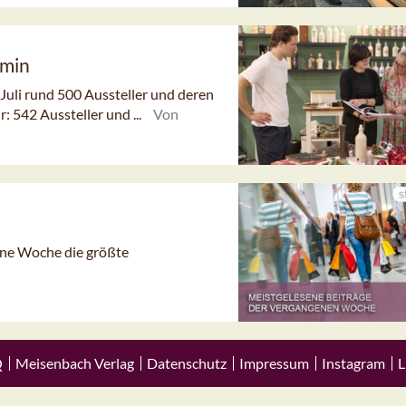
rmin
Juli rund 500 Aussteller und deren
 542 Aussteller und ...
Von
gene Woche die größte
Q
Meisenbach Verlag
Datenschutz
Impressum
Instagram
L