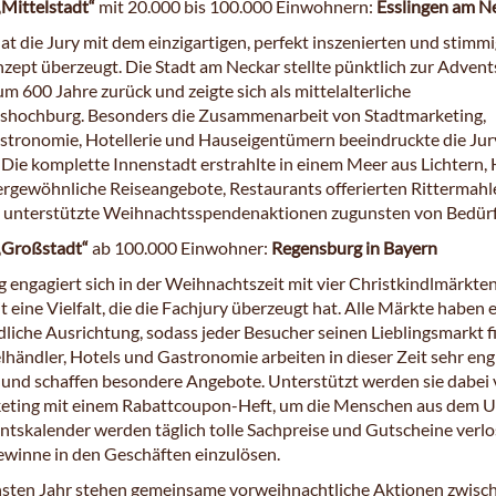
„Mittelstadt“
mit 20.000 bis 100.000 Einwohnern:
Esslingen am N
at die Jury mit dem einzigartigen, perfekt inszenierten und stimm
ept überzeugt. Die Stadt am Neckar stellte pünktlich zur Advent
m 600 Jahre zurück und zeigte sich als mittelalterliche
hochburg. Besonders die Zusammenarbeit von Stadtmarketing,
stronomie, Hotellerie und Hauseigentümern beeindruckte die Jur
 Die komplette Innenstadt erstrahlte in einem Meer aus Lichtern, 
rgewöhnliche Reiseangebote, Restaurants offerierten Rittermahl
 unterstützte Weihnachtsspendenaktionen zugunsten von Bedürf
„Großstadt“
ab 100.000 Einwohner:
Regensburg in Bayern
 engagiert sich in der Weihnachtszeit mit vier Christkindlmärkte
t eine Vielfalt, die die Fachjury überzeugt hat. Alle Märkte haben 
dliche Ausrichtung, sodass jeder Besucher seinen Lieblingsmarkt 
lhändler, Hotels und Gastronomie arbeiten in dieser Zeit sehr eng
nd schaffen besondere Angebote. Unterstützt werden sie dabei
keting mit einem Rabattcoupon-Heft, um die Menschen aus dem 
ntskalender werden täglich tolle Sachpreise und Gutscheine verlo
 Gewinne in den Geschäften einzulösen.
chsten Jahr stehen gemeinsame vorweihnachtliche Aktionen zwisc