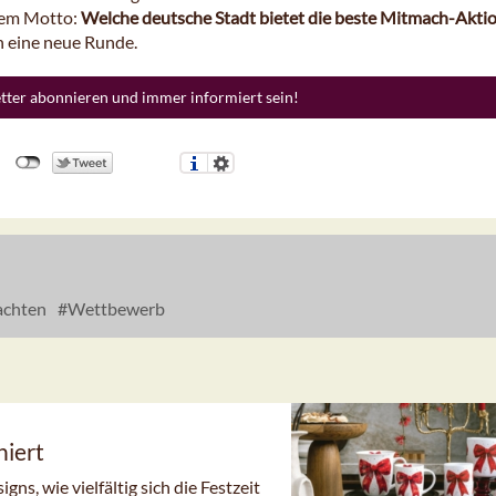
 dem Motto:
Welche deutsche Stadt bietet die beste Mitmach-Akti
n eine neue Runde.
etter abonnieren und immer informiert sein!
chten
Wettbewerb
niert
ns, wie vielfältig sich die Festzeit