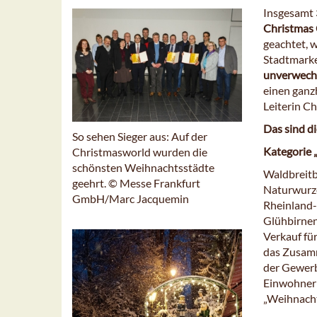
Insgesamt 
Christmas 
geachtet, 
Stadtmarke
unverwechs
einen ganzh
Leiterin C
Das sind d
So sehen Sieger aus: Auf der
Kategorie 
Christmasworld wurden die
schönsten Weihnachtsstädte
Waldbreitb
geehrt. © Messe Frankfurt
Naturwurze
GmbH/Marc Jacquemin
Rheinland-
Glühbirnen
Verkauf fü
das Zusamm
der Gewerb
Einwohner 
„Weihnacht