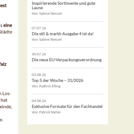
Inspirierende Sortimente und gute
est
Laune
Von Sabine Stenzel
ss
eine
07.07.26
Städte
Die stil & markt-Ausgabe 4 ist da!
Von Sabine Stenzel
30.07.26
Die neue EU-Verpackungsverordnung
alz
03.08.26
Top 5 der Woche – 31/2026
Von Kathrin Elling
n Los-
 hat
04.08.26
einde,
Exklusive Formate für den Fachhandel
Von Patrick Stehle
um