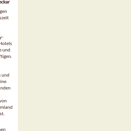
eckar
igen
szeit
y-
Hotels
e und
tigen.
n und
eine
finden
 von
Umland
st.
hen