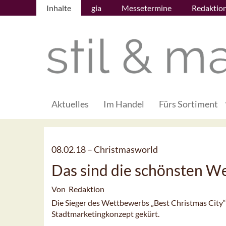
Inhalte
gia
Messetermine
Redaktio
Aktuelles
Im Handel
Fürs Sortiment
08.02.18 –
Christmasworld
Das sind die schönsten W
Von Redaktion
Die Sieger des Wettbewerbs „Best Christmas City“
Stadtmarketingkonzept gekürt.