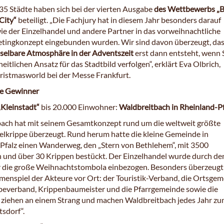
35 Städte haben sich bei der vierten Ausgabe
des Wettbewerbs „B
City“
beteiligt. „Die Fachjury hat in diesem Jahr besonders darauf
wie der Einzelhandel und andere Partner in das vorweihnachtliche
tingkonzept eingebunden wurden. Wir sind davon überzeugt, da
elbare Atmosphäre in der Adventszeit
erst dann entsteht, wenn 
eitlichen Ansatz für das Stadtbild verfolgen“, erklärt Eva Olbrich,
hristmasworld bei der Messe Frankfurt.
ie Gewinner
„Kleinstadt“
bis 20.000 Einwohner:
Waldbreitbach in Rheinland-Pf
ach hat mit seinem Gesamtkonzept rund um die weltweit größte
lkrippe überzeugt. Rund herum hatte die kleine Gemeinde in
Pfalz einen Wanderweg, den „Stern von Bethlehem“, mit 3500
 und über 30 Krippen bestückt. Der Einzelhandel wurde durch de
r die große Weihnachtstombola einbezogen. Besonders überzeugt
enspiel der Akteure vor Ort: der Touristik-Verband, die Ortsgem
everband, Krippenbaumeister und die Pfarrgemeinde sowie die
ziehen an einem Strang und machen Waldbreitbach jedes Jahr z
sdorf“.