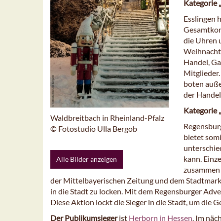
Kategorie 
Esslingen h
Gesamtkonz
die Uhren u
Weihnachts
Handel, Ga
Mitglieder.
boten auße
der Handel
Kategorie 
Waldbreitbach in Rheinland-Pfalz
Regensburg
© Fotostudio Ulla Bergob
bietet somi
unterschie
kann. Einze
Alle Bilder anzeigen
zusammen u
der Mittelbayerischen Zeitung und dem Stadtmar
in die Stadt zu locken. Mit dem Regensburger Adve
Diese Aktion lockt die Sieger in die Stadt, um die
Der Publikumsieger
ist
Herborn in Hessen
. Im nä