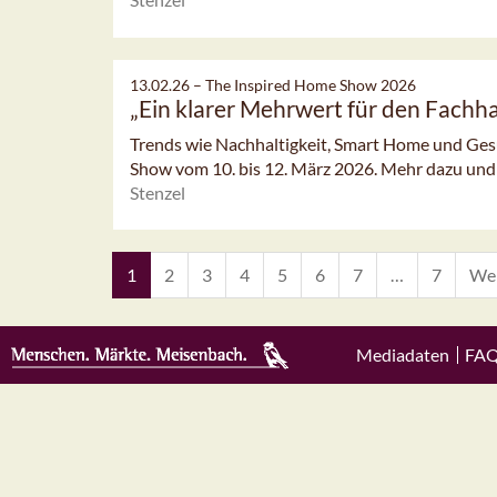
13.02.26 –
The Inspired Home Show 2026
„Ein klarer Mehrwert für den Fachh
Trends wie Nachhaltigkeit, Smart Home und Ges
Show vom 10. bis 12. März 2026. Mehr dazu und 
Stenzel
1
2
3
4
5
6
7
…
7
Wei
Mediadaten
FA