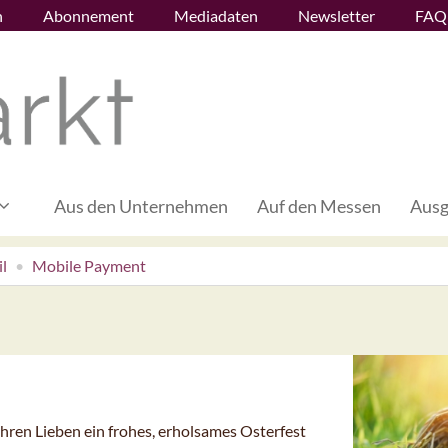
n
Abonnement
Mediadaten
Newsletter
FAQ
Aus den Unternehmen
Auf den Messen
Ausg
l
Mobile Payment
hren Lieben ein frohes, erholsames Osterfest