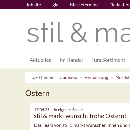
Inhalte
gia
Messetermine
Redaktio
Aktuelles
Im Handel
Fürs Sortiment
Top-Themen:
Cadeaux
Verpackung
Nordsti
Ostern
17.04.25 –
In eigener Sache
stil & markt wünscht frohe Ostern!
Das Team von stil & markt wünschen Ihnen und I