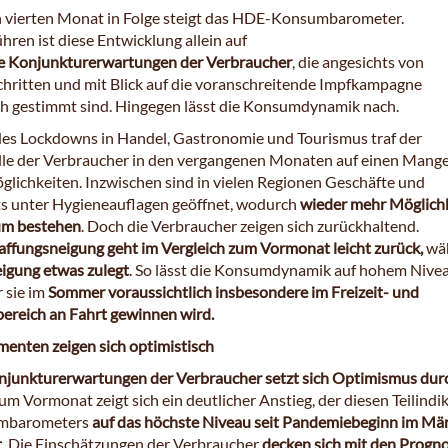
n vierten Monat in Folge steigt das HDE-Konsumbarometer.
ren ist diese Entwicklung allein auf
e
Konjunkturerwartungen der Verbraucher
, die angesichts von
hritten und mit Blick auf die voranschreitende Impfkampagne
ch gestimmt sind. Hingegen lässt die Konsumdynamik nach.
es Lockdowns in Handel, Gastronomie und Tourismus traf der
e der Verbraucher in den vergangenen Monaten auf einen Mange
ichkeiten. Inzwischen sind in vielen Regionen Geschäfte und
s unter Hygieneauflagen geöffnet, wodurch
wieder mehr Möglich
m bestehen
. Doch die Verbraucher zeigen sich zurückhaltend.
ffungsneigung geht im Vergleich zum Vormonat leicht zurück,
wä
igung etwas zulegt
. So lässt die Konsumdynamik auf hohem Nive
 sie im
Sommer voraussichtlich insbesondere im Freizeit- und
ereich an Fahrt gewinnen wird.
enten zeigen sich optimistisch
njunkturerwartungen der Verbraucher setzt sich Optimismus dur
um Vormonat zeigt sich ein deutlicher Anstieg, der diesen Teilindi
mbarometers
auf das höchste Niveau seit Pandemiebeginn im Mä
t
. Die Einschätzungen der Verbraucher
decken sich mit den Progn