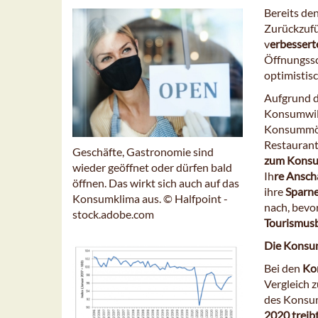
Bereits de
Zurückzufüh
v
erbessert
Öffnungssc
optimistis
Aufgrund d
Konsumwill
Konsummögl
Restaurant
Geschäfte, Gastronomie sind
zum Konsu
wieder geöffnet oder dürfen bald
Ih
re
Anscha
öffnen. Das wirkt sich auch auf das
ihre
Sparne
Konsumklima aus. © Halfpoint -
nach, bevor
stock.adobe.com
Tourismusb
Die Konsum
Bei den
Ko
Vergleich z
des Konsu
2020 treib