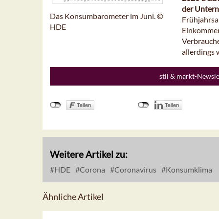
der Untern
Das Konsumbarometer im Juni. ©
Frühjahrsa
HDE
Einkommens
Verbrauche
allerdings
stil & markt-Newsl
Weitere Artikel zu:
HDE
Corona
Coronavirus
Konsumklima
Ähnliche Artikel