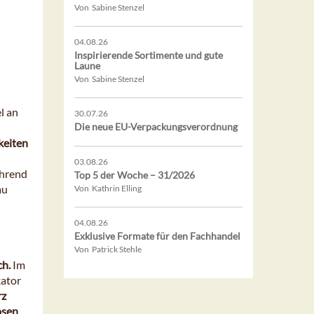
Von Sabine Stenzel
04.08.26
Inspirierende Sortimente und gute
Laune
Von Sabine Stenzel
l an
30.07.26
Die neue EU-Verpackungsverordnung
keiten
03.08.26
hrend
Top 5 der Woche – 31/2026
au
Von Kathrin Elling
04.08.26
Exklusive Formate für den Fachhandel
Von Patrick Stehle
ch.
Im
kator
rz
osen