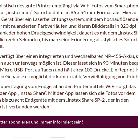
listisch designte Printer empfängt via WiFi Fotos vom Smartpho
auf „instax mini“-Sofortbildfilm im 86 x 54 mm-Format aus. Hierzu
s Gerät über ein Laserbelichtungssystem, mit dem hochauflösende
r mit nuancierten Farbverläufen und klaren Bilddetails in 320 dpi
Dank der hohen Druckgeschwindigkeit dauert es mit dem „instax S
lich zehn Sekunden, bis man seine Erinnerung als stylisches Sofortb
t.
verfügt über einen integrierten und wechselbaren NP-45S-Akku, 
n auch unterwegs möglich ist. Dieser lässt sich in 90 Minuten be
 Micro USB-Port aufladen und hält circa 100 Drucke. Ein Reprint
en Gehäuse ermöglicht die komfortable Vervielfältigung von Print
ldübertragung vom Endgerät an den Printer mittels WiFi sorgt das
der App „instax Share“. Mit der App lassen sich die Fotos vor dem
is zu acht Endgeräte mit dem „instax Share SP-2“, der in den
 ist, verbunden werden.
etter abonnieren und immer informiert sein!