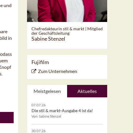
ne und
Chefredakteurin stil & markt | Mitglied
hare
der Geschäftsleitung
ild in
Sabine Stenzel
sodass
quem
Fujifilm
-Knopf
Zum Unternehmen
s.
Meistgelesen
Aktuelles
07.07.26
Die stil & markt-Ausgabe 4 ist da!
Von Sabine Stenzel
30.07.26