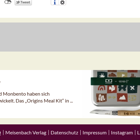
“
nd Monbento haben sich
kelt. Das „Origins Meal Kit“ in ...
Q
Meisenbach Verlag
Datenschutz
Impressum
Instagram
L