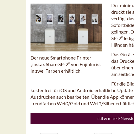
Der minima
druckt sie 
verfügt da
Sofortbilde
gelingen. 
SP-2“ ledig
Händen häl
Das Gerät 
Der neue Smartphone Printer
das Drucke
„instax Share SP-2“ von Fujifilm ist
über einen
in zwei Farben erhältlich.
am seitlich
Für die Bi
kostenfrei für iOS und Android erhältliche Update 
Ausdrucken auch bearbeiten. Über die App können b
Trendfarben Weiß/Gold und Weiß/Silber erhältlich
stil & markt-Newsl