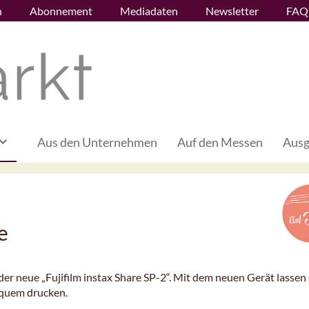
n
Abonnement
Mediadaten
Newsletter
FAQ
Aus den Unternehmen
Auf den Messen
Ausg
e
der neue „Fujifilm instax Share SP-2“. Mit dem neuen Gerät lassen 
equem drucken.