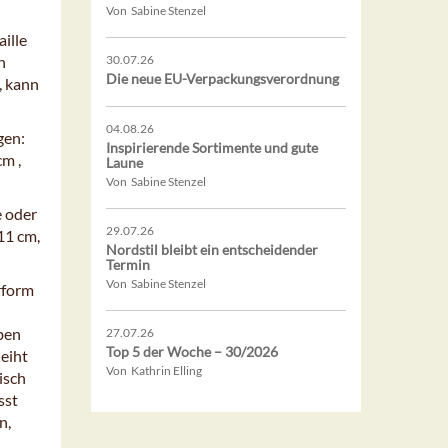
Von Sabine Stenzel
ille
h
30.07.26
Die neue EU-Verpackungsverordnung
, kann
04.08.26
gen:
Inspirierende Sortimente und gute
m ,
Laune
Von Sabine Stenzel
e oder
29.07.26
11 cm,
Nordstil bleibt ein entscheidender
Termin
Von Sabine Stenzel
erform
ben
27.07.26
Top 5 der Woche – 30/2026
leiht
Von Kathrin Elling
isch
sst
n,