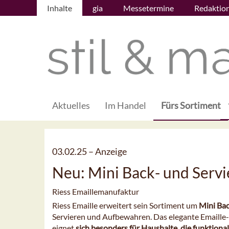
Inhalte
gia
Messetermine
Redaktio
Aktuelles
Im Handel
Fürs Sortiment
03.02.25 –
Anzeige
Neu: Mini Back- und Serv
Riess Emaillemanufaktur
Riess Emaille erweitert sein Sortiment um
Mini Bac
Servieren und Aufbewahren. Das elegante Emaille
eignet
sich besonders für Haushalte, die funktional