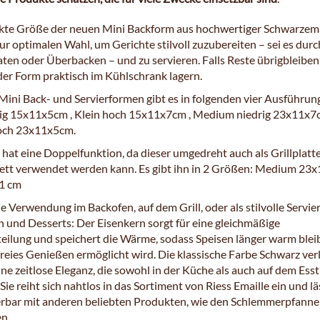
te Größe der neuen Mini Backform aus hochwertiger Schwarzema
ur optimalen Wahl, um Gerichte stilvoll zuzubereiten – sei es durc
aten oder Überbacken – und zu servieren. Falls Reste übrigbleiben
der Form praktisch im Kühlschrank lagern.
Mini Back- und Servierformen gibt es in folgenden vier Ausführun
rig 15x11x5cm , Klein hoch 15x11x7cm , Medium niedrig 23x11x7c
ch 23x11x5cm.
 hat eine Doppelfunktion, da dieser umgedreht auch als Grillplatt
lett verwendet werden kann. Es gibt ihn in 2 Größen: Medium 23x
1 cm
die Verwendung im Backofen, auf dem Grill, oder als stilvolle Servi
n und Desserts: Der Eisenkern sorgt für eine gleichmäßige
ilung und speichert die Wärme, sodass Speisen länger warm blei
reies Genießen ermöglicht wird. Die klassische Farbe Schwarz ver
ne zeitlose Eleganz, die sowohl in der Küche als auch auf dem Esst
 Sie reiht sich nahtlos in das Sortiment von Riess Emaille ein und lä
rbar mit anderen beliebten Produkten, wie den Schlemmerpfanne
n.