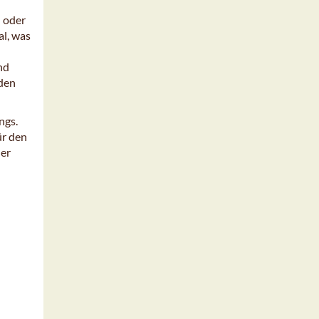
n oder
l, was
nd
rden
ngs.
ür den
der