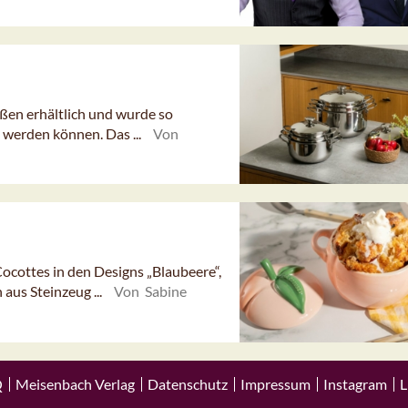
ßen erhältlich und wurde so
t werden können. Das ...
Von
Cocottes in den Designs „Blaubeere“,
 aus Steinzeug ...
Von Sabine
Q
Meisenbach Verlag
Datenschutz
Impressum
Instagram
L