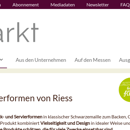
n
Abonnement
Mediadaten
Newsletter
FAQ
Aus den Unternehmen
Auf den Messen
Ausg
ierformen von Riess
k- und Servierformen
in klassischer Schwarzemaille zum Backen, G
-Produkt kombiniert
Vielseitigkeit und Design
in idealer Weise un
e Produkte schätzen, die für viele Zwecke einsetzbar sind
.