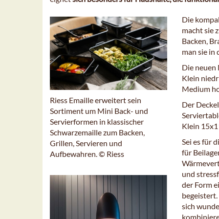
Die kompak
macht sie z
Backen, Br
man sie in 
Die neuen 
Klein nied
Medium ho
Riess Emaille erweitert sein
Der Deckel
Sortiment um Mini Back- und
Serviertab
Servierformen in klassischer
Klein 15x1
Schwarzemaille zum Backen,
Sei es für 
Grillen, Servieren und
für Beilage
Aufbewahren. © Riess
Wärmeverte
und stressf
der Form ei
begeistert.
sich wunde
kombiniere