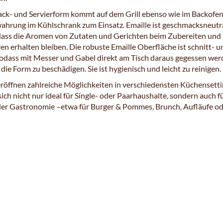
ack- und Servierform kommt auf dem Grill ebenso wie im Backofe
ahrung im Kühlschrank zum Einsatz. Emaille ist geschmacksneutra
dass die Aromen von Zutaten und Gerichten beim Zubereiten und
n erhalten bleiben. Die robuste Emaille Oberfläche ist schnitt- u
 sodass mit Messer und Gabel direkt am Tisch daraus gegessen we
die Form zu beschädigen. Sie ist hygienisch und leicht zu reinigen.
eröffnen zahlreiche Möglichkeiten in verschiedensten Küchensetti
sich nicht nur ideal für Single- oder Paarhaushalte, sondern auch f
 der Gastronomie –etwa für Burger & Pommes, Brunch, Aufläufe o