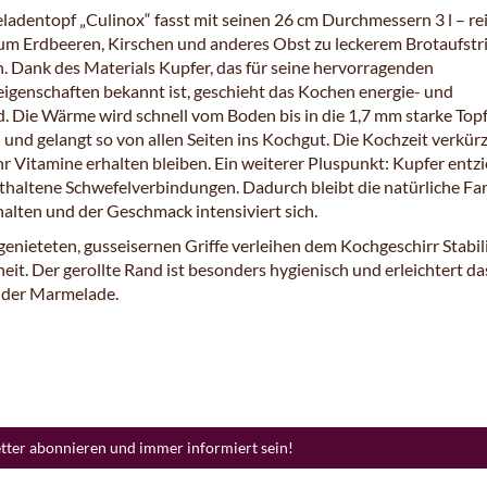
adentopf „Culinox“ fasst mit seinen 26 cm Durchmessern 3 l – rei
, um Erdbeeren, Kirschen und anderes Obst zu leckerem Brotaufstr
n. Dank des Materials Kupfer, das für seine hervorragenden
igenschaften bekannt ist, geschieht das Kochen energie- und
d. Die Wärme wird schnell vom Boden bis in die 1,7 mm starke To
und gelangt so von allen Seiten ins Kochgut. Die Kochzeit verkürzt
r Vitamine erhalten bleiben. Ein weiterer Pluspunkt: Kupfer entzi
thaltene Schwefelverbindungen. Dadurch bleibt die natürliche Fa
halten und der Geschmack intensiviert sich.
genieteten, gusseisernen Griffe verleihen dem Kochgeschirr Stabil
eit. Der gerollte Rand ist besonders hygienisch und erleichtert da
 der Marmelade.
etter abonnieren und immer informiert sein!