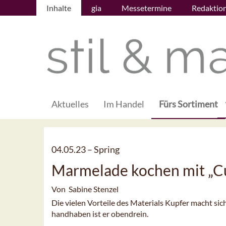
Inhalte
gia
Messetermine
Redaktio
Aktuelles
Im Handel
Fürs Sortiment
04.05.23 –
Spring
Marmelade kochen mit „C
Von Sabine Stenzel
Die vielen Vorteile des Materials Kupfer macht s
handhaben ist er obendrein.