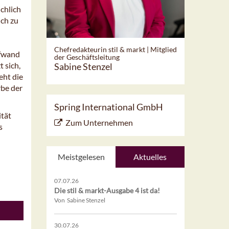
chlich
ich zu
Chefredakteurin stil & markt | Mitglied
pfwand
der Geschäftsleitung
 sich,
Sabine Stenzel
eht die
rbe der
Spring International GmbH
ität
Zum Unternehmen
s
Meistgelesen
Aktuelles
07.07.26
Die stil & markt-Ausgabe 4 ist da!
Von Sabine Stenzel
30.07.26