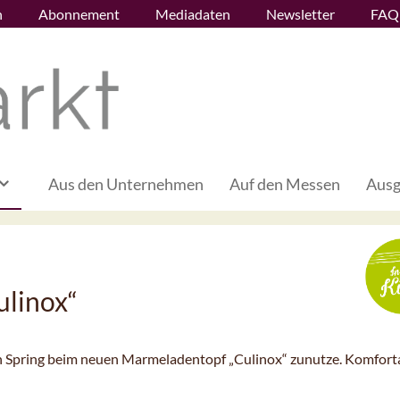
n
Abonnement
Mediadaten
Newsletter
FAQ
Aus den Unternehmen
Auf den Messen
Ausg
ulinox“
ich Spring beim neuen Marmeladentopf „Culinox“ zunutze. Komfort