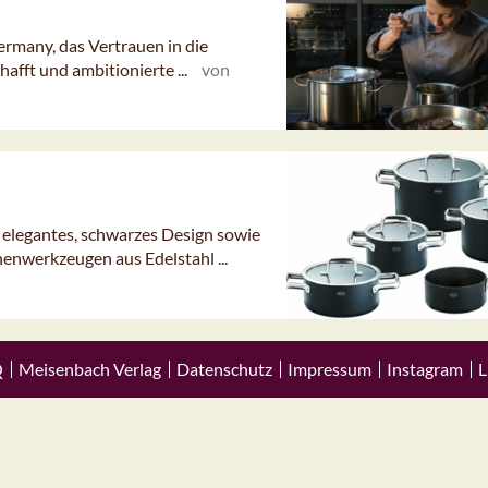
ermany, das Vertrauen in die
hafft und ambitionierte ...
von
 elegantes, schwarzes Design sowie
henwerkzeugen aus Edelstahl ...
Q
Meisenbach Verlag
Datenschutz
Impressum
Instagram
L