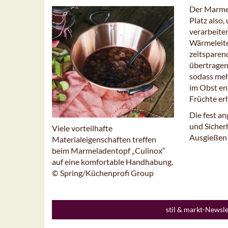
Der Marmel
Platz also
verarbeite
Wärmeleite
zeitsparen
übertragen 
sodass meh
im Obst en
Früchte er
Die fest an
und Sicherh
Viele vorteilhafte
Ausgießen
Materialeigenschaften treffen
beim Marmeladentopf „Culinox“
auf eine komfortable Handhabung.
© Spring/Küchenprofi Group
stil & markt-Newsl