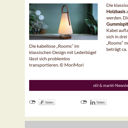
Die klassi
Holzbasis
werden. Di
Gummispi
Kabel aufl
sich in dre
„Rooms“ mi
Die kabellose „Rooms“ im
beträgt ca.
klassischen Design mit Lederbügel
lässt sich problemlos
transportieren. © MoriMori
stil & markt-Newsl