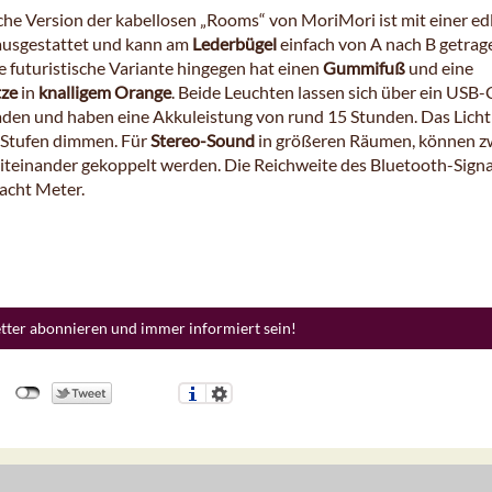
sche Version der kabellosen „Rooms“ von MoriMori ist mit einer ed
ausgestattet und kann am
Lederbügel
einfach von A nach B getrag
e futuristische Variante hingegen hat einen
Gummifuß
und eine
tze
in
knalligem Orange
. Beide Leuchten lassen sich über ein USB-
aden und haben eine Akkuleistung von rund 15 Stunden. Das Licht 
i Stufen dimmen. Für
Stereo-Sound
in größeren Räumen, können z
teinander gekoppelt werden. Die Reichweite des Bluetooth-Signa
 acht Meter.
etter abonnieren und immer informiert sein!