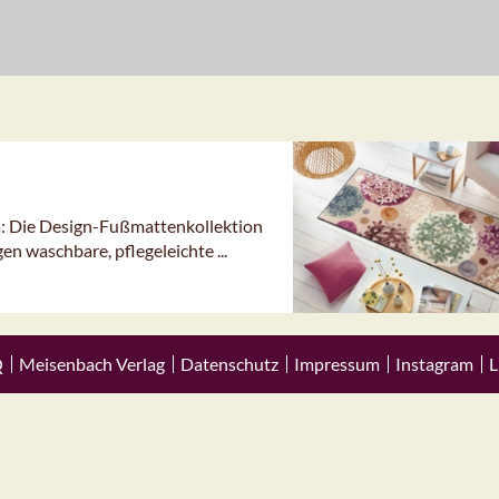
 Die Design-Fußmattenkollektion
en waschbare, pflegeleichte ...
Q
Meisenbach Verlag
Datenschutz
Impressum
Instagram
L