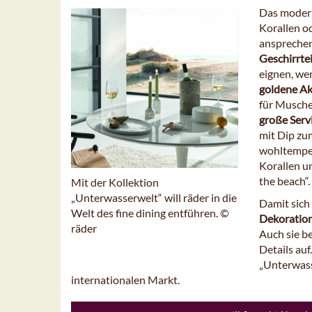
Das modern
Korallen o
ansprechen
Geschirrtei
eignen, w
goldene A
für Muschel
große Serv
mit Dip zu
wohltemperi
Korallen un
the beach“.
Mit der Kollektion
„Unterwasserwelt“ will räder in die
Damit sich
Welt des fine dining entführen. ©
Dekoratio
räder
Auch sie b
Details auf
„Unterwass
internationalen Markt.