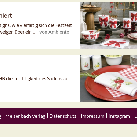
niert
ns, wie vielfältig sich die Festzeit
eigen über ein ...
von Ambiente
HR die Leichtigkeit des Südens auf
Q
Meisenbach Verlag
Datenschutz
Impressum
Instagram
L