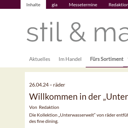
Inhalte
gia
Messetermine
Redaktio
Aktuelles
Im Handel
Fürs Sortiment
26.04.24 –
räder
Willkommen in der „Unte
Von Redaktion
Die Kollektion „Unterwasserwelt“ von räder entfüh
des fine dining.