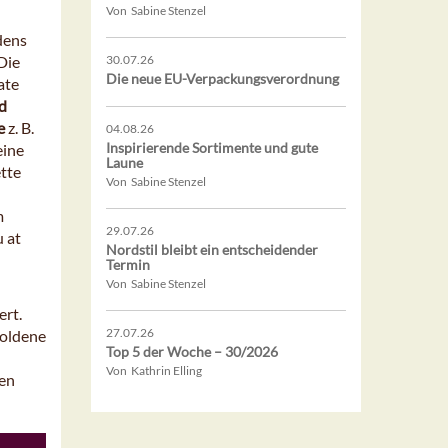
Von Sabine Stenzel
dens
Die
30.07.26
Die neue EU-Verpackungsverordnung
ate
d
e
z. B.
04.08.26
Inspirierende Sortimente und gute
eine
Laune
tte
Von Sabine Stenzel
m
29.07.26
 at
Nordstil bleibt ein entscheidender
Termin
Von Sabine Stenzel
ert.
27.07.26
goldene
Top 5 der Woche – 30/2026
Von Kathrin Elling
den