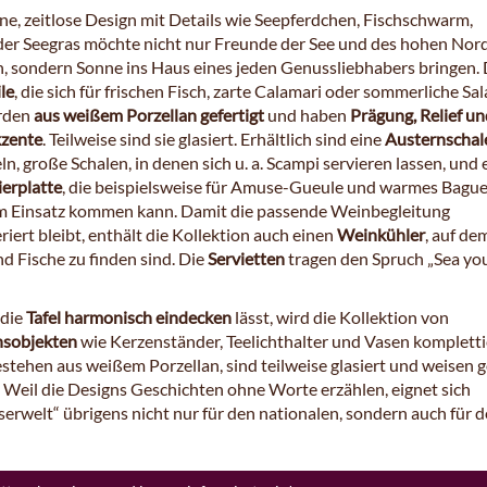
e, zeitlose Design mit Details wie Seepferdchen, Fischschwarm,
der Seegras möchte nicht nur Freunde der See und des hohen Nor
, sondern Sonne ins Haus eines jeden Genussliebhabers bringen. 
le
, die sich für frischen Fisch, zarte Calamari oder sommerliche Sal
erden
aus weißem Porzellan gefertigt
und haben
Prägung, Relief un
kzente
. Teilweise sind sie glasiert. Erhältlich sind eine
Austernschal
n, große Schalen, in denen sich u. a. Scampi servieren lassen, und 
ierplatte
, die beispielsweise für Amuse-Gueule und warmes Bague
m Einsatz kommen kann. Damit die passende Weinbegleitung
ert bleibt, enthält die Kollektion auch einen
Weinkühler
, auf de
d Fische zu finden sind. Die
Servietten
tragen den Spruch „Sea you
 die
Tafel harmonisch eindecken
lässt, wird die Kollektion von
nsobjekten
wie Kerzenständer, Teelichthalter und Vasen kompletti
estehen aus weißem Porzellan, sind teilweise glasiert und weisen 
. Weil die Designs Geschichten ohne Worte erzählen, eignet sich
erwelt“ übrigens nicht nur für den nationalen, sondern auch für 