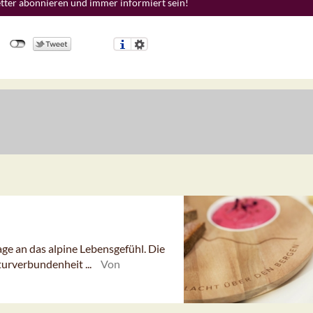
etter abonnieren und immer informiert sein!
age an das alpine Lebensgefühl. Die
turverbundenheit ...
Von