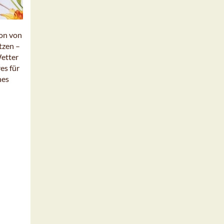
ion von
tzen –
Wetter
es für
nes