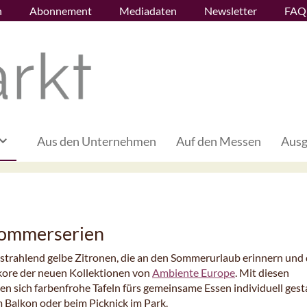
n
Abonnement
Mediadaten
Newsletter
FAQ
Aus den Unternehmen
Auf den Messen
Ausg
Sommerserien
 strahlend gelbe Zitronen, die an den Sommerurlaub erinnern und 
Dekore der neuen Kollektionen von
Ambiente Europe
. Mit diesen
 sich farbenfrohe Tafeln fürs gemeinsame Essen individuell gesta
m Balkon oder beim Picknick im Park.