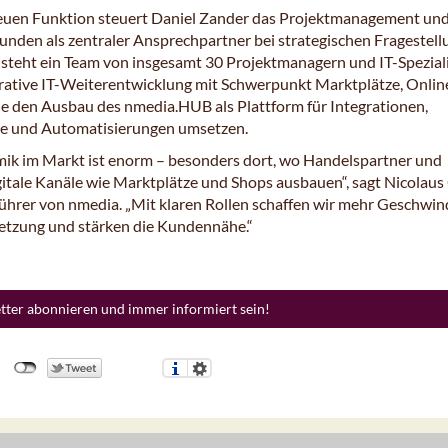
neuen Funktion steuert Daniel Zander das Projektmanagement un
Kunden als zentraler Ansprechpartner bei strategischen Fragestell
 steht ein Team von insgesamt 30 Projektmanagern und IT-Speziali
erative IT-Weiterentwicklung mit Schwerpunkt Marktplätze, Onlin
e den Ausbau des nmedia.HUB als Plattform für Integrationen,
e und Automatisierungen umsetzen.
ik im Markt ist enorm – besonders dort, wo Handelspartner und
itale Kanäle wie Marktplätze und Shops ausbauen“, sagt Nicolaus
ührer von nmedia. „Mit klaren Rollen schaffen wir mehr Geschwin
etzung und stärken die Kundennähe.“
etter abonnieren und immer informiert sein!