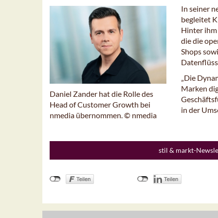
In seiner 
begleitet 
Hinter ihm
die die op
Shops sowi
Datenflüss
„Die Dynam
Marken dig
Daniel Zander hat die Rolle des
Geschäftsf
Head of Customer Growth bei
in der Ums
nmedia übernommen. © nmedia
stil & markt-Newsl