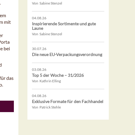
.
Von Sabine Stenzel
dem
04.08.26
m mit
Inspirierende Sortimente und gute
Laune
Von Sabine Stenzel
er
Porta
e bei
30.07.26
Die neue EU-Verpackungsverordnung
d
03.08.26
Top 5 der Woche – 31/2026
für das
Von Kathrin Elling
o.
04.08.26
Exklusive Formate für den Fachhandel
Von Patrick Stehle