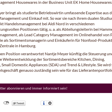
nagement Housewares in der Business Unit EK Home Housewares
er bringt als studierte Betriebswirtin umfassende Expertise aus 
anagement und Einkauf mit. So war sie nach ihrem dualen Studiu
t Handelsmanagement bei Aldi Nord in verschiedenen
ngsvollen Positionen tätig, u. a. als Abteilungsleiterin bei Hamm
nagement, als Lead Category Management im Onlinehandel von 
e als Sortimentsmanagerin und Einkäuferin für Nonfood-Produkt
Zentrale in Hamburg.
euen Position verantwortet Nantje Meyer künftig die Steuerung un
he Weiterentwicklung der Sortimentsbereiche Kitchen, Dining,
 Small Domestic Appliances (SDA) und Trend & Lifestyle. Sie wird 
sgeschäft genauso zuständig sein wie für das Lieferantenportfoli
etter abonnieren und immer informiert sein!