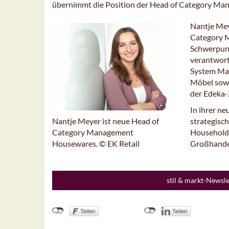
übernimmt die Position der Head of Category Ma
Nantje Mey
Category M
Schwerpunk
verantwortu
System Ma
Möbel sowi
der Edeka-
In ihrer n
strategisc
Nantje Meyer ist neue Head of
Household,
Category Management
Großhandel
Housewares. © EK Retail
stil & markt-Newsl