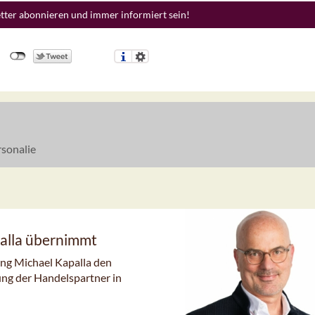
etter abonnieren und immer informiert sein!
sonalie
alla übernimmt
ung Michael Kapalla den
ng der Handelspartner in