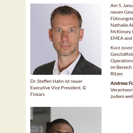
Am 5. Janu
neuen Gesc
Führungste
Nathalie A
McKinsey &
EMEA and G
Kurz zuvo
Geschäftsle
Operations
im Bereich 
Ritzer.
Dr. Steffen Hahn ist neuer
Andreas F
Executive Vice President. ©
Verantwort
Fiskars
zudem weit