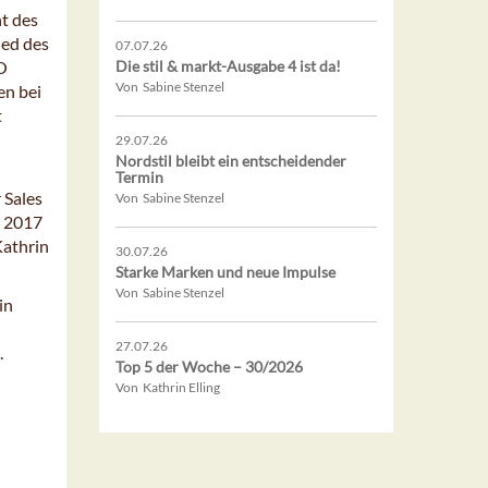
nt des
ied des
07.07.26
O
Die stil & markt-Ausgabe 4 ist da!
Von Sabine Stenzel
en bei
t
29.07.26
Nordstil bleibt ein entscheidender
Termin
 Sales
Von Sabine Stenzel
t 2017
Kathrin
30.07.26
Starke Marken und neue Impulse
Von Sabine Stenzel
in
27.07.26
.
Top 5 der Woche – 30/2026
Von Kathrin Elling