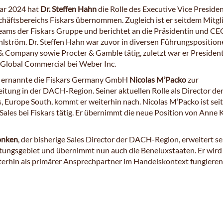
ar 2024 hat
Dr. Steffen Hahn
die Rolle des Executive Vice Preside
häftsbereichs Fiskars übernommen. Zugleich ist er seitdem Mitgl
ams der Fiskars Gruppe und berichtet an die Präsidentin und CE
hlström. Dr. Steffen Hahn war zuvor in diversen Führungsposition
 Company sowie Procter & Gamble tätig, zuletzt war er Presiden
lobal Commercial bei Weber Inc.
r ernannte die Fiskars Germany GmbH
Nicolas M’Packo
zur
itung in der DACH-Region. Seiner aktuellen Rolle als Director der
, Europe South, kommt er weiterhin nach. Nicolas M’Packo ist sei
Sales bei Fiskars tätig. Er übernimmt die neue Position von Anne 
onken
, der bisherige Sales Director der DACH-Region, erweitert se
ungsgebiet und übernimmt nun auch die Beneluxstaaten. Er wird
erhin als primärer Ansprechpartner im Handelskontext fungieren