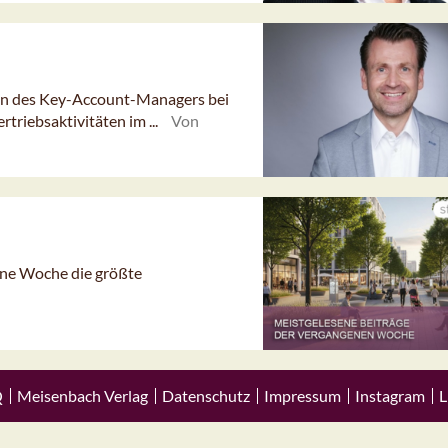
ion des Key-Account-Managers bei
triebsaktivitäten im ...
Von
gene Woche die größte
Q
Meisenbach Verlag
Datenschutz
Impressum
Instagram
L