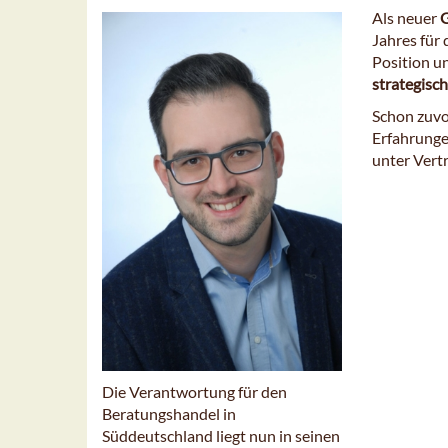
Als neuer
G
Jahres für
Position u
strategisc
Schon zuvo
Erfahrunge
unter Vertr
Die Verantwortung für den
Beratungshandel in
Süddeutschland liegt nun in seinen