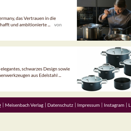
ermany, das Vertrauen in die
hafft und ambitionierte ...
von
 elegantes, schwarzes Design sowie
henwerkzeugen aus Edelstahl ...
Q
Meisenbach Verlag
Datenschutz
Impressum
Instagram
L