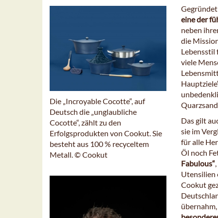
Gegründe
eine der f
neben ihre
die Missio
Lebensstil
viele Mens
Lebensmitt
Hauptziele“
unbedenkli
Die „Incroyable Cocotte“, auf
Quarzsand.
Deutsch die „unglaubliche
Das gilt au
Cocotte“, zählt zu den
sie im Verg
Erfolgsprodukten von Cookut. Sie
für alle H
besteht aus 100 % recyceltem
Öl noch Fet
Metall. © Cookut
Fabulous“
Utensilien
Cookut gez
Deutschla
übernahm, 
besonderen