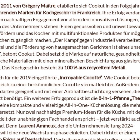
t
2011 von Grégory Maître
, etablierte sich Cookut in den Folgejahr
ührenden Marken für Kochgeschirr in Frankreich
. Ihre Erfolg verdan
m nachhaltigen Engagement vor allem den innovativen Lösungen, d
n des Unternehmens stehen: Einen genussvollen und umweltbew
 fördern und das Kochen mit multifunktionalen Produkten für mög
chen zugänglich machen. „Der Kampf gegen industriell verarbeite
el und die Förderung von hausgemachten Gerichten ist eines uns
, betont Cookut. Dabei setzt die Marke auf natürliche, gesundheit
che Materialien mit einer mineralischen Beschichtung aus glasier
 Das Kochgeschirr besteht
zu 100 % aus recyceltem Metall
.
ch für die 2019 eingeführte
„Incroyable Cocotte“
. Wie Cookut beto
leich zu einer herkömmlichen Cocotte viermal leichter. Außerdem i
erdarten geeignet und mit einer Antihaftbeschichtung versehen, di
t benötigt. Ein weiteres Erfolgsprodukt ist die
8-in-1-Pfanne „The
, eine kompakte und vielseitige All-in-One-Küchenlösung, die meh
 ersetzt. Nur zwei nachhaltige Premium-Ideen für die Küche, mit 
ielt den unabhängigen Fachhandel anspricht – jetzt verstärkt auc
nd. Denn
Laurent Ammeux
, der die Unternehmensleitung 2024
will eine neue Wachstumsphase einleiten. Dabei richtet er einen
 Fokus auf Deutschland
. Deshalb werden die Bestseller u. a. mit B