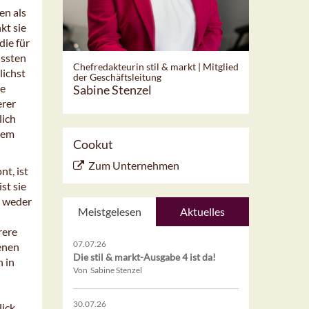
en als
kt sie
ie für
ussten
Chefredakteurin stil & markt | Mitglied
lichst
der Geschäftsleitung
te
Sabine Stenzel
erer
lich
tem
Cookut
Zum Unternehmen
nt, ist
st sie
e weder
Meistgelesen
Aktuelles
rere
07.07.26
denen
Die stil & markt-Ausgabe 4 ist da!
h in
Von Sabine Stenzel
30.07.26
lick