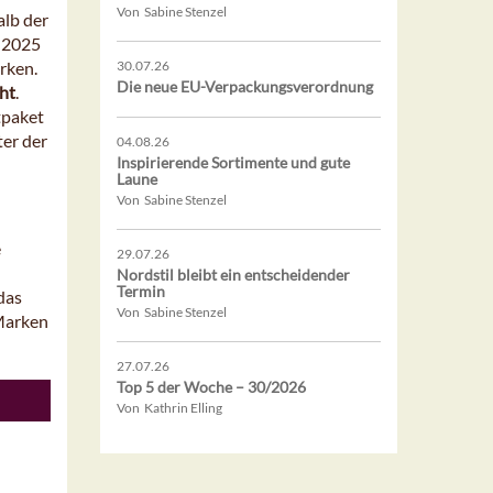
Von Sabine Stenzel
alb der
i 2025
rken.
30.07.26
Die neue EU-Verpackungsverordnung
ht
.
tpaket
ter der
04.08.26
Inspirierende Sortimente und gute
Laune
Von Sabine Stenzel
e
29.07.26
Nordstil bleibt ein entscheidender
Termin
das
Von Sabine Stenzel
 Marken
27.07.26
Top 5 der Woche – 30/2026
Von Kathrin Elling