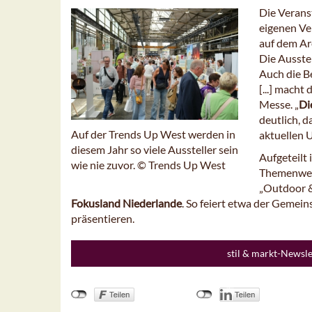
Die Verans
eigenen Ve
auf dem Ar
Die Ausstel
Auch die B
[...] macht
Messe. „
Di
deutlich, 
Auf der Trends Up West werden in
aktuellen 
diesem Jahr so viele Aussteller sein
Aufgeteilt 
wie nie zuvor. © Trends Up West
Themenwelt
„Outdoor &
Fokusland Niederlande
. So feiert etwa der Gemei
präsentieren.
stil & markt-Newsl