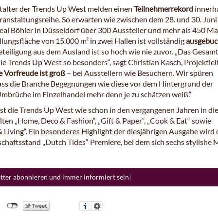
talter der Trends Up West melden einen
Teilnehmerrekord
innerh
ranstaltungsreihe. So erwarten wie zwischen dem 28. und 30. Jun
eal Böhler in Düsseldorf über 300 Aussteller und mehr als 450 Ma
lungsfläche von 15.000 m² in zwei Hallen ist vollständig
ausgebuc
eteiligung aus dem Ausland ist so hoch wie nie zuvor. „Das Gesam
 die Trends Up West so besonders“, sagt Christian Kasch, Projektlei
e Vorfreude ist groß
– bei Ausstellern wie Besuchern. Wir spüren
dass die Branche Begegnungen wie diese vor dem Hintergrund der
Umbrüche im Einzelhandel mehr denn je zu schätzen weiß.“
ist die Trends Up West wie schon in den vergangenen Jahren in di
en „Home, Deco & Fashion“, „Gift & Paper“, „Cook & Eat“ sowie
 Living“. Ein besonderes Highlight der diesjährigen Ausgabe wird 
nschaftsstand „Dutch Tides“ Premiere, bei dem sich sechs stylishe
etter abonnieren und immer informiert sein!