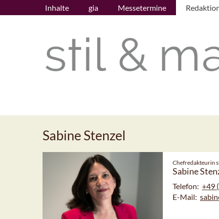
Inhalte
gia
Messetermine
Redaktio
Sabine Stenzel
Chefredakteurin st
Sabine Sten
Telefon:
+49 
E-Mail:
sabin