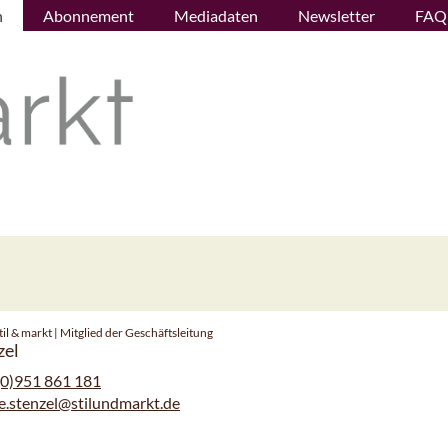
n
Abonnement
Mediadaten
Newsletter
FAQ
il & markt | Mitglied der Geschäftsleitung
zel
(0)951 861 181
e.stenzel@stilundmarkt.de