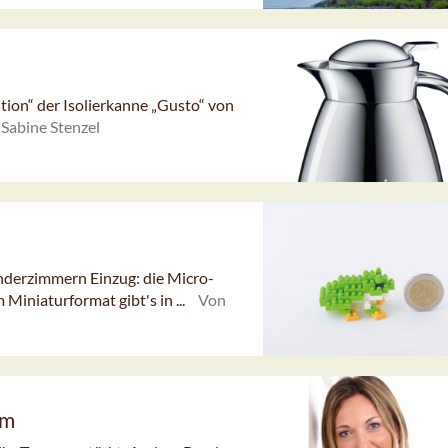
ition“ der Isolierkanne „Gusto“ von
Sabine Stenzel
inderzimmern Einzug: die Micro-
Miniaturformat gibt's in ...
Von
am