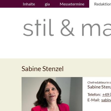
Inhalte
gia
Messetermine
Redaktio
Sabine Stenzel
Chefredakteurin st
Sabine Sten
Telefon:
+49 
E-Mail:
sabin