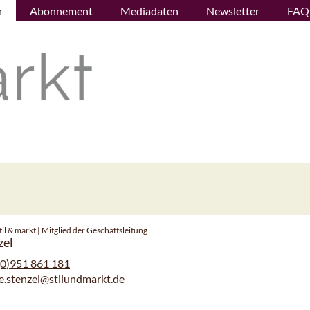
n
Abonnement
Mediadaten
Newsletter
FAQ
il & markt | Mitglied der Geschäftsleitung
zel
(0)951 861 181
e.stenzel@stilundmarkt.de